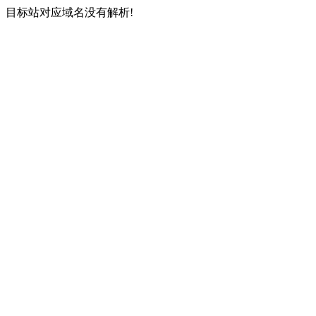
目标站对应域名没有解析!